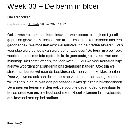
Week 33 – De berm in bloei
Uncategorized
Geplaatst door
Juf Nele
29 mei 2026 10:22
Ook al was het een hele korte lesweek, we hebben letterlijk en figuurlijk
gepuft en gezweet. Zo leerden we bij juf Jessie hoeken tekenen met een
geodriehoek. We moesten echt wel nauwkeurig de graden afmeten. Stap
voor stap werd de toets van wereldoriëntatie over “De berm in bloei” ook
voorbereid met een foto-opdracht in de gemeente, het maken van een
mindmap, met oefenvragen, met een kwis, … . Als we veel herhalen blijft
nieuwe woordenschat langer in ons geheugen hangen. Ook zijn we
stiekem al benieuwd naar de boekbesprekingen van onze klasgenoten.
Daar zijn we nu ook aan de laatste stap van de opdracht aangekomen:
we kruipen in de rol van een personage uit ons gelezen bibliotheekboek.
De armen en benen werden ook de voorbije dagen goed losgeslaan bij
het oefenen van onze schoolfeestmixen. Hopelijk komen jullie volgende
ons bewonderen op het podium.
Reacties(0)