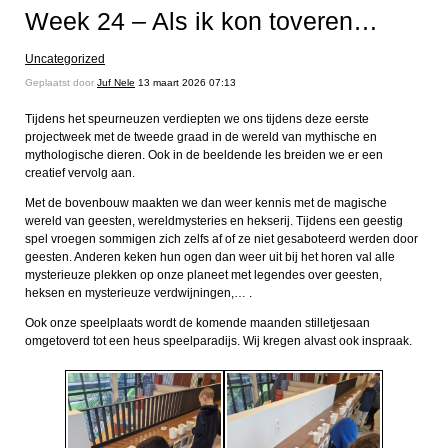
Week 24 – Als ik kon toveren…
Uncategorized
Geplaatst door
Juf Nele
13 maart 2026 07:13
Tijdens het speurneuzen verdiepten we ons tijdens deze eerste
projectweek met de tweede graad in de wereld van mythische en
mythologische dieren. Ook in de beeldende les breiden we er een
creatief vervolg aan.
Met de bovenbouw maakten we dan weer kennis met de magische
wereld van geesten, wereldmysteries en hekserij. Tijdens een geestig
spel vroegen sommigen zich zelfs af of ze niet gesaboteerd werden door
geesten. Anderen keken hun ogen dan weer uit bij het horen val alle
mysterieuze plekken op onze planeet met legendes over geesten,
heksen en mysterieuze verdwijningen,… .
Ook onze speelplaats wordt de komende maanden stilletjesaan
omgetoverd tot een heus speelparadijs. Wij kregen alvast ook inspraak.