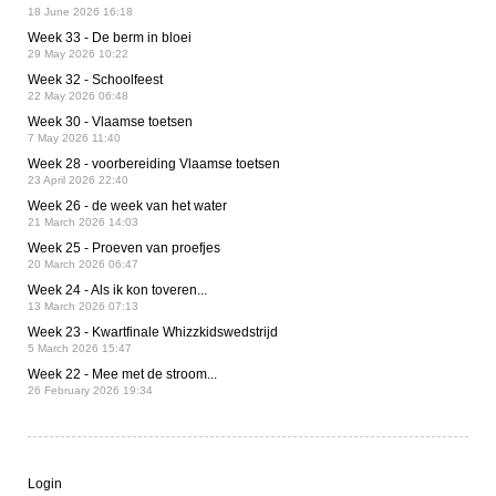
18 June 2026 16:18
Week 33 - De berm in bloei
29 May 2026 10:22
Week 32 - Schoolfeest
22 May 2026 06:48
Week 30 - Vlaamse toetsen
7 May 2026 11:40
Week 28 - voorbereiding Vlaamse toetsen
23 April 2026 22:40
Week 26 - de week van het water
21 March 2026 14:03
Week 25 - Proeven van proefjes
20 March 2026 06:47
Week 24 - Als ik kon toveren...
13 March 2026 07:13
Week 23 - Kwartfinale Whizzkidswedstrijd
5 March 2026 15:47
Week 22 - Mee met de stroom...
26 February 2026 19:34
Login