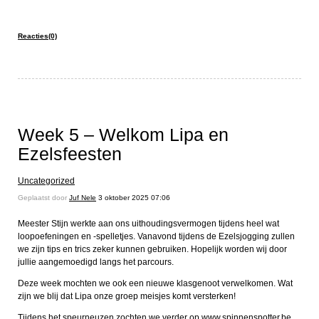
Reacties(0)
Week 5 – Welkom Lipa en
Ezelsfeesten
Uncategorized
Geplaatst door
Juf Nele
3 oktober 2025 07:06
Meester Stijn werkte aan ons uithoudingsvermogen tijdens heel wat
loopoefeningen en -spelletjes. Vanavond tijdens de Ezelsjogging zullen
we zijn tips en trics zeker kunnen gebruiken. Hopelijk worden wij door
jullie aangemoedigd langs het parcours.
Deze week mochten we ook een nieuwe klasgenoot verwelkomen. Wat
zijn we blij dat Lipa onze groep meisjes komt versterken!
Tijdens het speurneuzen zochten we verder op www.spinnenspotter.be