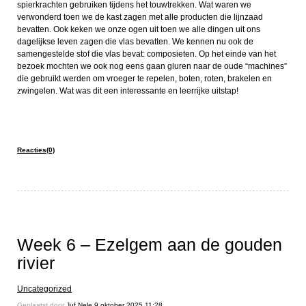
spierkrachten gebruiken tijdens het touwtrekken. Wat waren we
verwonderd toen we de kast zagen met alle producten die lijnzaad
bevatten. Ook keken we onze ogen uit toen we alle dingen uit ons
dagelijkse leven zagen die vlas bevatten. We kennen nu ook de
samengestelde stof die vlas bevat: composieten. Op het einde van het
bezoek mochten we ook nog eens gaan gluren naar de oude “machines”
die gebruikt werden om vroeger te repelen, boten, roten, brakelen en
zwingelen. Wat was dit een interessante en leerrijke uitstap!
Reacties(0)
Week 6 – Ezelgem aan de gouden
rivier
Uncategorized
Geplaatst door
Juf Nele
9 oktober 2025 11:28