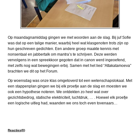
Op maandagnamiddag gingen we met woorden aan de slag. Bij juf Sofie
was dat op een talige manier, waarbij heel wat klasgenoten trots zijn op
hun geschreven gedichten. Een andere groep maakte kennis met
nonsentaal en jabbertalk om mantra’s te schrijven. Deze werden
vervolgens in een spreekkoor gegoten dat in canon werd ingeoefend,
met zelfs nog wat bewegingen erbij. Samen met het lied “Attakatamoeva”
brachten we dit op het Forum.
Op woensdag was onze klas omgetoverd tot een wetenschapslokaal. Met
een stappenplan gingen we bij elk proefje aan de slag en moesten we
ook een hypothese noteren. We ontdekten zo heel wat over
gezichtsbedrog, statische elektriciteit, luchtdruk, … . Hoewel elk proefje
een logische uitleg had, waanden we ons toch even tovenaars…
Reacties(0)